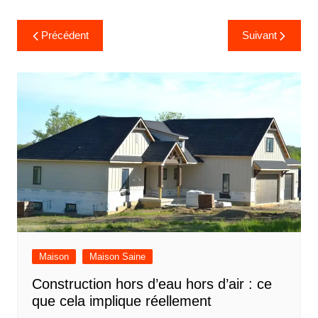
Navigation
Précédent
Suivant
de
l’article
Maison
Maison Saine
Construction hors d’eau hors d’air : ce
que cela implique réellement