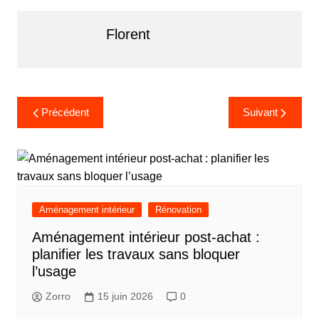
Florent
Navigation
Précédent
Suivant
de
l’article
Aménagement intérieur
Rénovation
Aménagement intérieur post-achat :
planifier les travaux sans bloquer
l’usage
Zorro
15 juin 2026
0