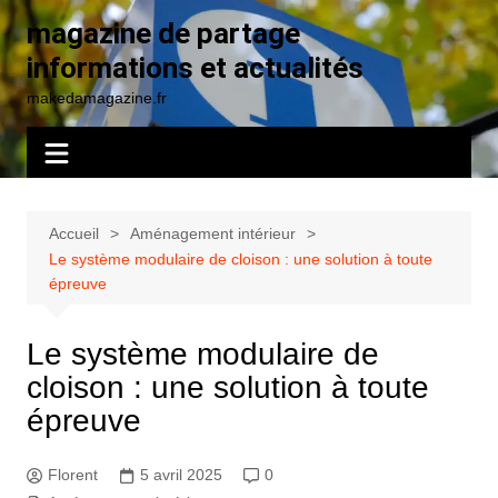
Aller
magazine de partage
au
informations et actualités
contenu
makedamagazine.fr
Accueil
Aménagement intérieur
Le système modulaire de cloison : une solution à toute
épreuve
Le système modulaire de
cloison : une solution à toute
épreuve
Florent
5 avril 2025
0