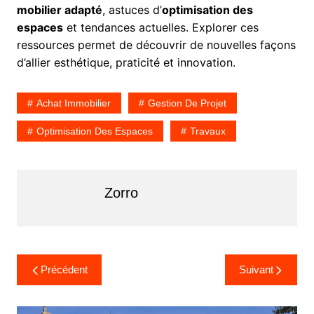
mobilier adapté
, astuces d’
optimisation des
espaces
et tendances actuelles. Explorer ces
ressources permet de découvrir de nouvelles façons
d’allier esthétique, praticité et innovation.
Achat Immobilier
Gestion De Projet
Optimisation Des Espaces
Travaux
Zorro
Navigation
Précédent
Suivant
de
l’article