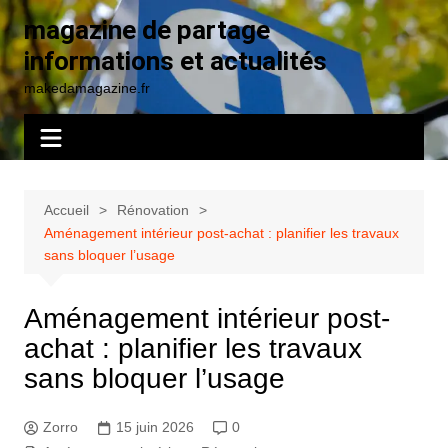
Aller
magazine de partage
au
informations et actualités
contenu
makedamagazine.fr
Accueil
Rénovation
Aménagement intérieur post-achat : planifier les travaux
sans bloquer l’usage
Aménagement intérieur post-
achat : planifier les travaux
sans bloquer l’usage
Zorro
15 juin 2026
0