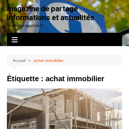
Aller
magazine de partage
au
informations et actualités
contenu
makedamagazine.fr
Accueil
achat immobilier
Étiquette :
achat immobilier