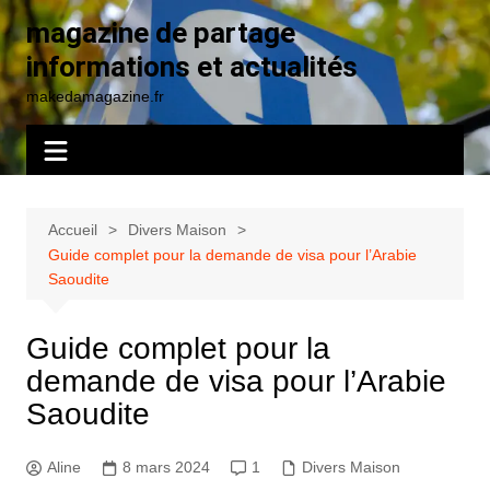
Aller
magazine de partage
au
informations et actualités
contenu
makedamagazine.fr
Accueil
Divers Maison
Guide complet pour la demande de visa pour l’Arabie
Saoudite
Guide complet pour la
demande de visa pour l’Arabie
Saoudite
Aline
8 mars 2024
1
Divers Maison