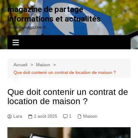
Aller
magazine de partage
au
informations et actualités
contenu
makedamagazine.fr
Accueil
Maison
Que doit contenir un contrat de location de maison ?
Que doit contenir un contrat de
location de maison ?
Lara
1 août 2025
1
Maison