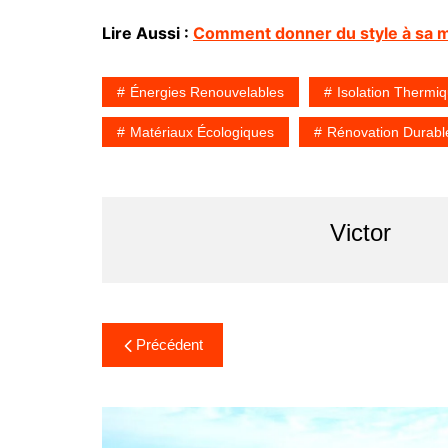
Lire Aussi :
Comment donner du style à sa m
Énergies Renouvelables
Isolation Thermi
Matériaux Écologiques
Rénovation Durabl
Victor
Navigation
Précédent
de
l’article