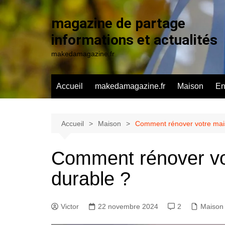
Aller
au
magazine de partage
contenu
informations et actualités
makedamagazine.fr
Accueil
makedamagazine.fr
Maison
En
Accueil
Maison
Comment rénover votre mai
Comment rénover vo
durable ?
Victor
22 novembre 2024
2
Maison