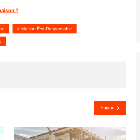
aison ?
que
Maison Éco-Responsable
e
Suivant