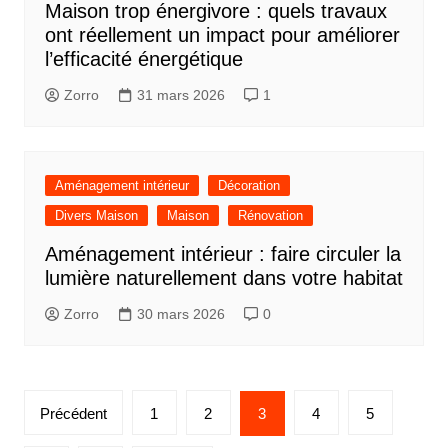
Maison trop énergivore : quels travaux
ont réellement un impact pour améliorer
l’efficacité énergétique
Zorro
31 mars 2026
1
Aménagement intérieur
Décoration
Divers Maison
Maison
Rénovation
Aménagement intérieur : faire circuler la
lumière naturellement dans votre habitat
Zorro
30 mars 2026
0
Pagination
Précédent
1
2
3
4
5
des