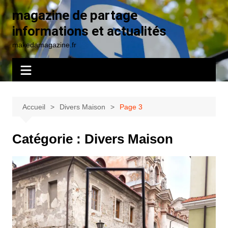
Aller
magazine de partage
au
informations et actualités
contenu
makedamagazine.fr
Accueil
Divers Maison
Page 3
Catégorie :
Divers Maison