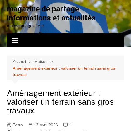
Aller
magazine de partage
au
informations et actualités
contenu
makedamagazine.fr
Accueil
Maison
Aménagement extérieur : valoriser un terrain sans gros
travaux
Aménagement extérieur :
valoriser un terrain sans gros
travaux
Zorro
17 avril 2026
1