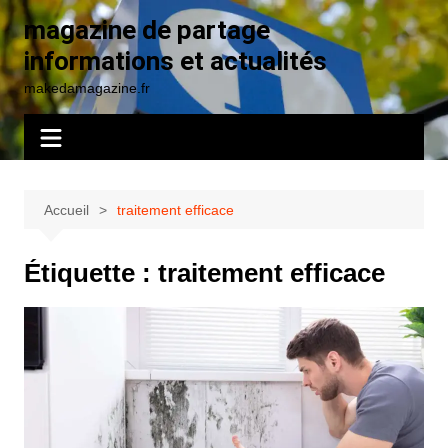
Aller
magazine de partage
au
informations et actualités
contenu
makedamagazine.fr
Accueil
traitement efficace
Étiquette :
traitement efficace