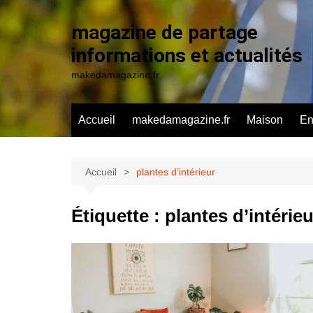
Aller
au
magazine de partage
contenu
informations et actualités
makedamagazine.fr
Accueil
makedamagazine.fr
Maison
En
Accueil
plantes d’intérieur
Étiquette :
plantes d’intérieu