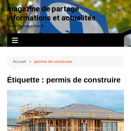
Aller
magazine de partage
au
informations et actualités
contenu
makedamagazine.fr
Accueil
permis de construire
Étiquette :
permis de construire