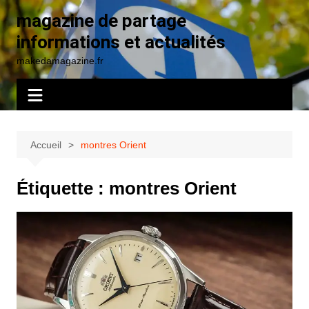
Aller
magazine de partage
au
informations et actualités
contenu
makedamagazine.fr
Accueil
montres Orient
Étiquette :
montres Orient