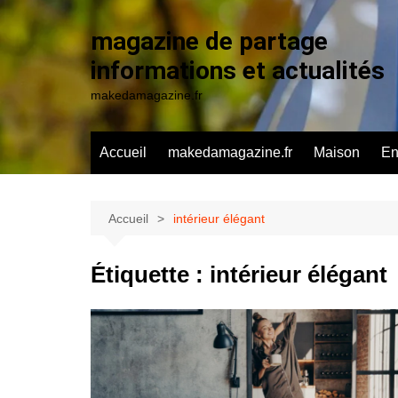
Aller
au
magazine de partage
contenu
informations et actualités
makedamagazine.fr
Accueil
makedamagazine.fr
Maison
En
Accueil
intérieur élégant
Étiquette :
intérieur élégant