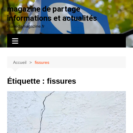
Aller
magazine de partage
au
informations et actualités
contenu
makedamagazine.fr
Accueil
fissures
Étiquette :
fissures