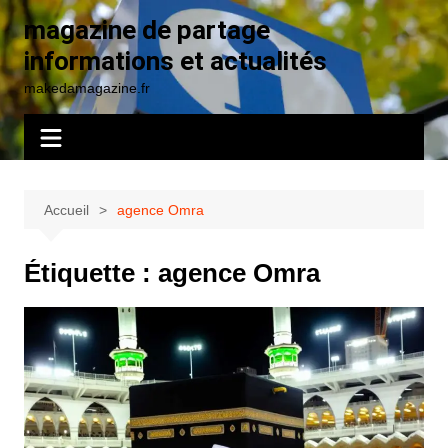
Aller
magazine de partage
au
informations et actualités
contenu
makedamagazine.fr
Accueil
agence Omra
Étiquette :
agence Omra